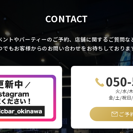
CONTACT
ベントやパーティーのご予約、
店舗に関するご質問な
つでもお客様からのお問い合わせを
お待ちしておりま
050-
火/水/木
金/土/祝日/
ご予